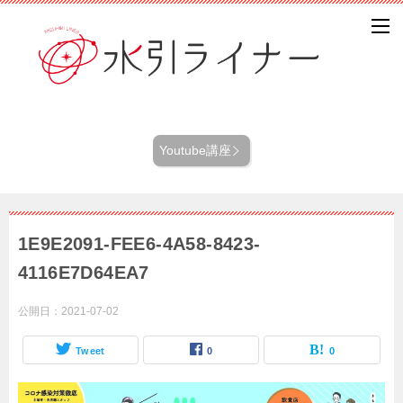
Youtube講座
1E9E2091-FEE6-4A58-8423-
4116E7D64EA7
公開日：
2021-07-02
Tweet
0
0