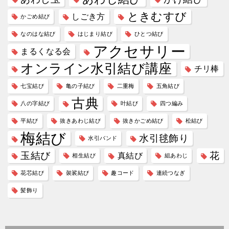
ゲ
ときむすび
しごき方
かごめ結び
ー
なのはな結び
はじまり結び
ひとつ結び
シ
アクセサリー
まるくなる会
ョ
オンライン水引結び講座
ン
チリ棒
七宝結び
亀の子結び
二重梅
五角結び
古典
八の字結び
叶結び
四つ編み
平結び
抜きあわじ結び
抜きかごめ結び
松結び
梅結び
水引毬飾り
水引バンド
玉結び
花
真結び
相生結び
組あわじ
花芯結び
袈裟結び
趣コード
連続つなぎ
髪飾り