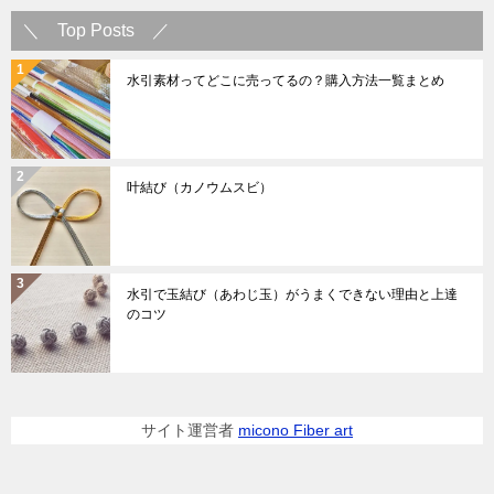
＼ Top Posts ／
水引素材ってどこに売ってるの？購入方法一覧まとめ
叶結び（カノウムスビ）
水引で玉結び（あわじ玉）がうまくできない理由と上達
のコツ
サイト運営者
micono Fiber art