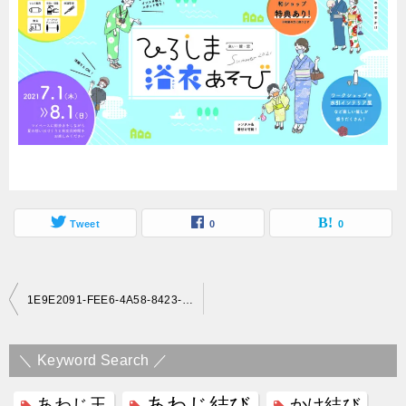
Tweet
0
0
投
1E9E2091-FEE6-4A58-8423-4116E7D64EA7
稿
ナ
＼ Keyword Search ／
ビ
あわじ結び
あわじ玉
かけ結び