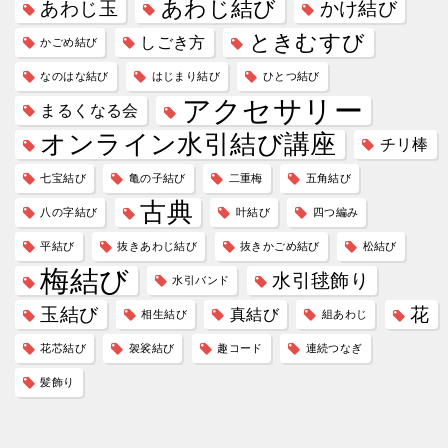
あわじ結び
あわじ玉
かけ結び
ときむすび
しごき方
かごめ結び
なのはな結び
はじまり結び
ひとつ結び
アクセサリー
まるくなる会
オンライン水引結び講座
チリ棒
七宝結び
亀の子結び
二重梅
五角結び
古典
八の字結び
叶結び
四つ編み
平結び
抜きあわじ結び
抜きかごめ結び
松結び
梅結び
水引毬飾り
水引バンド
玉結び
花
真結び
相生結び
組あわじ
花芯結び
袈裟結び
趣コード
連続つなぎ
髪飾り