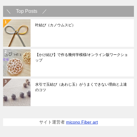
＼ Top Posts ／
叶結び（カノウムスビ）
【かけ結び】で作る幾何学模様/オンライン版ワークショ
ップ
水引で玉結び（あわじ玉）がうまくできない理由と上達
のコツ
サイト運営者
micono Fiber art