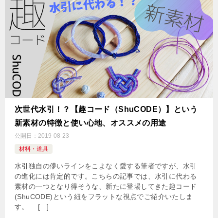
次世代水引！？【趣コード（ShuCODE）】という
新素材の特徴と使い心地、オススメの用途
公開日：
2019-08-23
材料・道具
水引独自の儚いラインをこよなく愛する筆者ですが、水引
の進化には肯定的です。こちらの記事では、水引に代わる
素材の一つとなり得そうな、新たに登場してきた趣コード
(ShuCODE)という紐をフラットな視点でご紹介いたしま
す。 […]