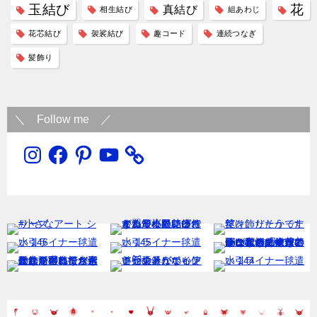
玉結び
花
真結び
相生結び
組あわじ
花芯結び
袈裟結び
趣コード
連続つなぎ
髪飾り
＼ Follow me ／
Instagram
Facebook
Pinterest
YouTube