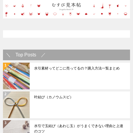
＼ Top Posts ／
水引素材ってどこに売ってるの？購入方法一覧まとめ
叶結び（カノウムスビ）
水引で玉結び（あわじ玉）がうまくできない理由と上達
のコツ