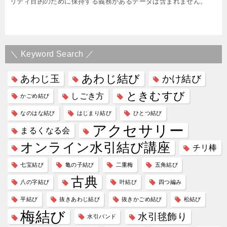
リティ目的のために保持する義務があるデータは含まれません。
＼ Keyword Search ／
あわじ結び
あわじ玉
かけ結び
ときむすび
しごき方
かごめ結び
なのはな結び
はじまり結び
ひとつ結び
アクセサリー
まるくなる会
オンライン水引結び講座
チリ棒
七宝結び
亀の子結び
二重梅
五角結び
古典
八の字結び
叶結び
四つ編み
平結び
抜きあわじ結び
抜きかごめ結び
松結び
梅結び
水引毬飾り
水引バンド