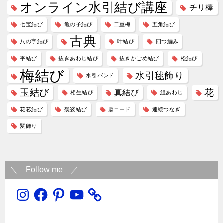
オンライン水引結び講座
ン
チリ棒
七宝結び
亀の子結び
二重梅
五角結び
古典
八の字結び
叶結び
四つ編み
平結び
抜きあわじ結び
抜きかごめ結び
松結び
梅結び
水引毬飾り
水引バンド
玉結び
花
真結び
相生結び
組あわじ
花芯結び
袈裟結び
趣コード
連続つなぎ
髪飾り
＼ Follow me ／
Instagram
Facebook
Pinterest
YouTube