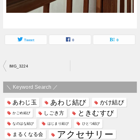
Tweet
0
0
投
IMG_3224
稿
ナ
＼ Keyword Search ／
ビ
あわじ結び
あわじ玉
かけ結び
ゲ
ときむすび
しごき方
かごめ結び
ー
なのはな結び
はじまり結び
ひとつ結び
シ
アクセサリー
まるくなる会
ョ