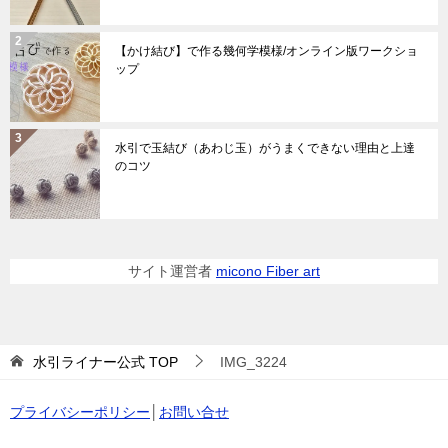
【かけ結び】で作る幾何学模様/オンライン版ワークショ
ップ
水引で玉結び（あわじ玉）がうまくできない理由と上達
のコツ
サイト運営者
micono Fiber art
水引ライナー公式
TOP
IMG_3224
プライバシーポリシー
│
お問い合せ