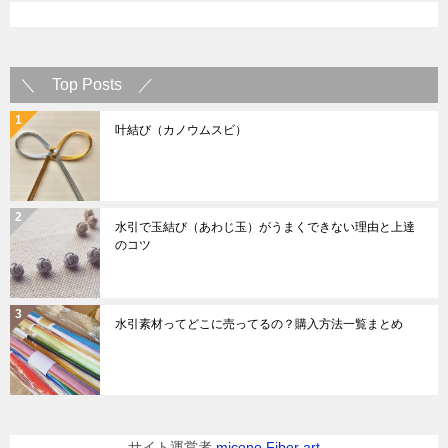
＼ Top Posts ／
叶結び（カノウムスビ）
水引で玉結び（あわじ玉）がうまくできない理由と上達
のコツ
水引素材ってどこに売ってるの？購入方法一覧まとめ
サイト運営者
micono Fiber art