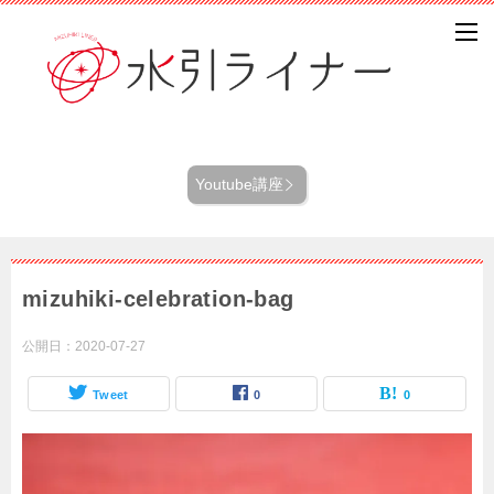
Youtube講座
mizuhiki-celebration-bag
公開日：
2020-07-27
Tweet
0
0