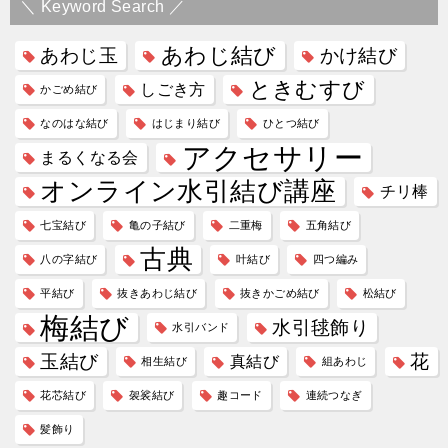
ナ
＼ Keyword Search ／
ビ
あわじ結び
あわじ玉
かけ結び
ゲ
ときむすび
しごき方
かごめ結び
ー
なのはな結び
はじまり結び
ひとつ結び
シ
アクセサリー
まるくなる会
ョ
オンライン水引結び講座
ン
チリ棒
七宝結び
亀の子結び
二重梅
五角結び
古典
八の字結び
叶結び
四つ編み
平結び
抜きあわじ結び
抜きかごめ結び
松結び
梅結び
水引毬飾り
水引バンド
玉結び
花
真結び
相生結び
組あわじ
花芯結び
袈裟結び
趣コード
連続つなぎ
髪飾り