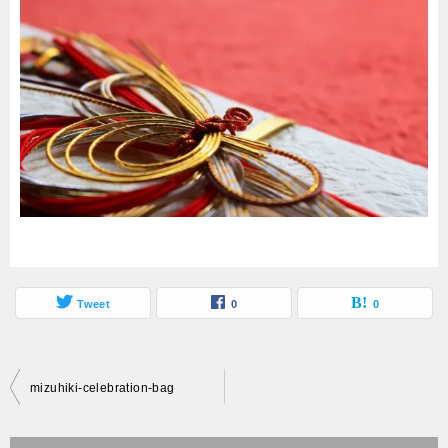
Tweet
0
0
投
mizuhiki-celebration-bag
稿