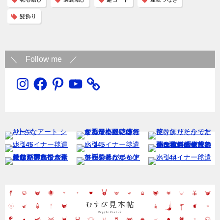
髪飾り
＼ Follow me ／
Instagram
Facebook
Pinterest
YouTube