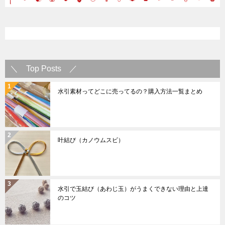
＼ Top Posts ／
水引素材ってどこに売ってるの？購入方法一覧まとめ
叶結び（カノウムスビ）
水引で玉結び（あわじ玉）がうまくできない理由と上達
のコツ