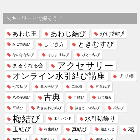
＼キーワードで探そう／
あわじ結び
あわじ玉
かけ結び
ときむすび
しごき方
かごめ結び
なのはな結び
はじまり結び
ひとつ結び
アクセサリー
まるくなる会
オンライン水引結び講座
チリ棒
七宝結び
亀の子結び
二重梅
五角結び
古典
八の字結び
叶結び
四つ編み
平結び
抜きあわじ結び
抜きかごめ結び
松結び
梅結び
水引毬飾り
水引バンド
玉結び
花
真結び
相生結び
組あわじ
花芯結び
袈裟結び
趣コード
連続つなぎ