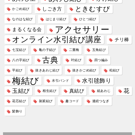
ゲ
ときむすび
しごき方
かごめ結び
ー
なのはな結び
はじまり結び
ひとつ結び
シ
アクセサリー
まるくなる会
ョ
オンライン水引結び講座
ン
チリ棒
七宝結び
亀の子結び
二重梅
五角結び
古典
八の字結び
叶結び
四つ編み
平結び
抜きあわじ結び
抜きかごめ結び
松結び
梅結び
水引毬飾り
水引バンド
玉結び
花
真結び
相生結び
組あわじ
花芯結び
袈裟結び
趣コード
連続つなぎ
髪飾り