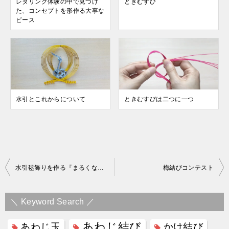
レタリング体験の中で見つけ
ときむすび
た、コンセプトを形作る大事な
ピース
水引とこれからについて
ときむすびは二つに一つ
投
水引毬飾りを作る『まるくなる会』開催&東京駅丸の内KITTEの水引ツリー見学へ
梅結びコンテスト
稿
ナ
＼ Keyword Search ／
ビ
あわじ結び
あわじ玉
かけ結び