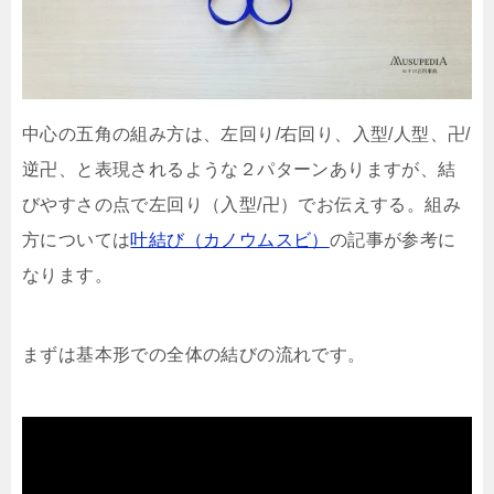
中心の五角の組み方は、左回り/右回り、入型/人型、卍/
逆卍、と表現されるような２パターンありますが、結
びやすさの点で左回り（入型/卍）でお伝えする。組み
方については
叶結び（カノウムスビ）
の記事が参考に
なります。
まずは基本形での全体の結びの流れです。