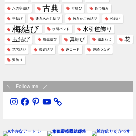
古典
八の字結び
叶結び
四つ編み
平結び
抜きあわじ結び
抜きかごめ結び
松結び
梅結び
水引毬飾り
水引バンド
玉結び
花
真結び
相生結び
組あわじ
花芯結び
袈裟結び
趣コード
連続つなぎ
髪飾り
＼ Follow me ／
Instagram
Facebook
Pinterest
YouTube