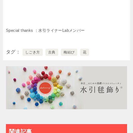
Special thanks ：水引ライナーLabメンバー
タグ
しごき方
古典
梅結び
花
関連記事