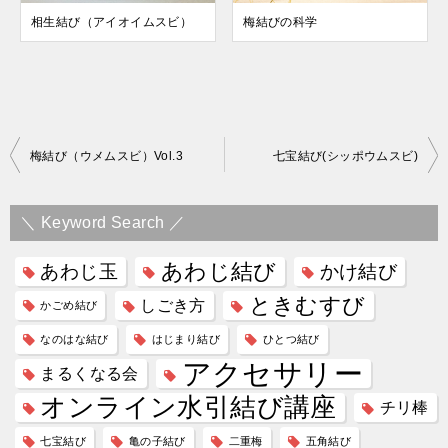
相生結び（アイオイムスビ）
梅結びの科学
投
梅結び（ウメムスビ）Vol.3
七宝結び(シッポウムスビ)
稿
ナ
＼ Keyword Search ／
ビ
あわじ結び
あわじ玉
かけ結び
ゲ
ときむすび
しごき方
かごめ結び
ー
なのはな結び
はじまり結び
ひとつ結び
シ
アクセサリー
まるくなる会
ョ
オンライン水引結び講座
ン
チリ棒
七宝結び
亀の子結び
二重梅
五角結び