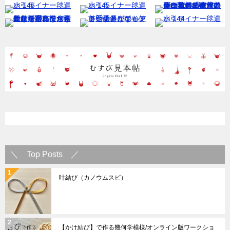
＼ Top Posts ／
叶結び（カノウムスビ）
【かけ結び】で作る幾何学模様/オンライン版ワークショ