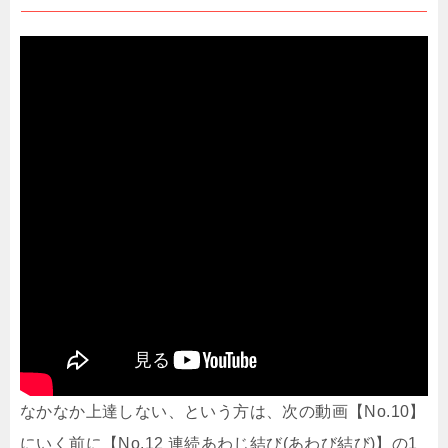
なかなか上達しない、という方は、次の動画【No.10】
にいく前に【No.12 連続あわじ結び(あわび結び)】の1