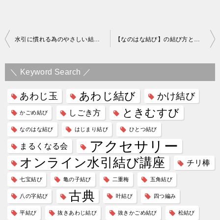
投
水引に慣れる為のやさしい結び/オンライン水引結び講座<基礎編>１
【なのはな結び】の結び方と留め方３パターン/オンライン水引結び講座＜基礎編＞３
稿
ナ
＼ Keyword Search ／
ビ
あわじ結び
あわじ玉
かけ結び
ゲ
ときむすび
しごき方
かごめ結び
ー
なのはな結び
はじまり結び
ひとつ結び
シ
アクセサリー
まるくなる会
ョ
オンライン水引結び講座
ン
チリ棒
七宝結び
亀の子結び
二重梅
五角結び
古典
八の字結び
叶結び
四つ編み
平結び
抜きあわじ結び
抜きかごめ結び
松結び