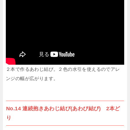
２本で作るあわじ結び。２色の水引を使えるのでアレ
ンジの幅が広がります。
No.14 連続抱きあわじ結び(あわび結び) 2本ど
り