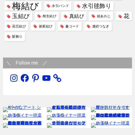
梅結び
水引毬飾り
水引バンド
玉結び
花
真結び
相生結び
組あわじ
花芯結び
袈裟結び
趣コード
連続つなぎ
髪飾り
＼ Follow me ／
Instagram
Facebook
Pinterest
YouTube