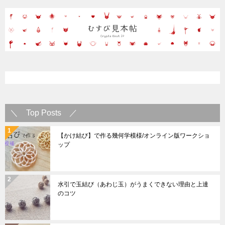
＼ Top Posts ／
【かけ結び】で作る幾何学模様/オンライン版ワークショ
ップ
水引で玉結び（あわじ玉）がうまくできない理由と上達
のコツ