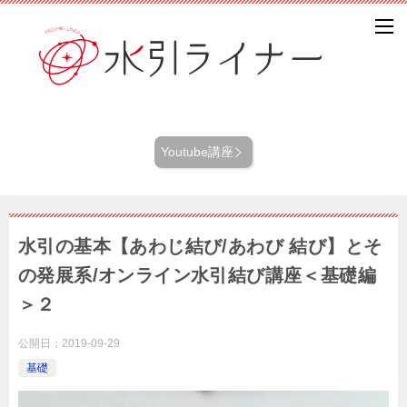
Youtube講座
水引の基本【あわじ結び/あわび 結び】とそ
の発展系/オンライン水引結び講座＜基礎編
＞２
公開日：
2019-09-29
基礎